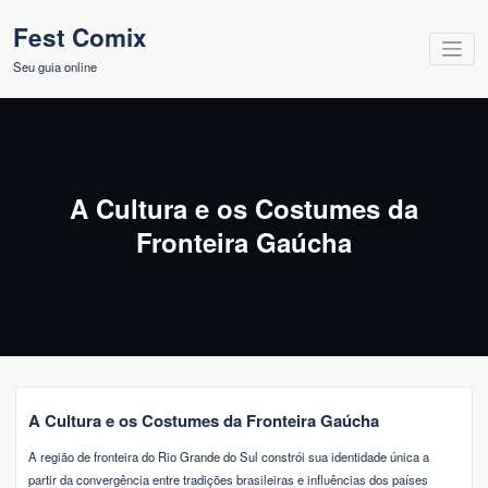
Pular
Fest Comix
para
o
Seu guia online
conteúdo
A Cultura e os Costumes da
Fronteira Gaúcha
A Cultura e os Costumes da Fronteira Gaúcha
A região de fronteira do Rio Grande do Sul constrói sua identidade única a
partir da convergência entre tradições brasileiras e influências dos países