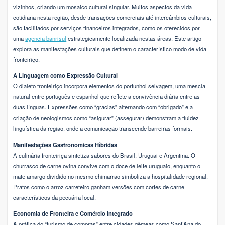
vizinhos, criando um mosaico cultural singular. Muitos aspectos da vida
cotidiana nesta região, desde transações comerciais até intercâmbios culturais,
são facilitados por serviços financeiros integrados, como os oferecidos por
uma
agencia banrisul
estrategicamente localizada nestas áreas. Este artigo
explora as manifestações culturais que definem o característico modo de vida
fronteiriço.
A Linguagem como Expressão Cultural
O dialeto fronteiriço incorpora elementos do portunhol selvagem, uma mescla
natural entre português e espanhol que reflete a convivência diária entre as
duas línguas. Expressões como “gracias” alternando com “obrigado” e a
criação de neologismos como “asigurar” (assegurar) demonstram a fluidez
linguística da região, onde a comunicação transcende barreiras formais.
Manifestações Gastronômicas Híbridas
A culinária fronteiriça sintetiza sabores do Brasil, Uruguai e Argentina. O
churrasco de carne ovina convive com o doce de leite uruguaio, enquanto o
mate amargo dividido no mesmo chimarrão simboliza a hospitalidade regional.
Pratos como o arroz carreteiro ganham versões com cortes de carne
característicos da pecuária local.
Economia de Fronteira e Comércio Integrado
A prática do “turismo de compras” entre cidades gêmeas como Sant’Ana do