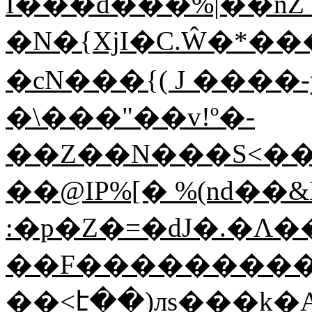
I���d���%|��nZ �
�N�{XjI�C.Ŵ�*�
�cN���{( J ����
�\���"��v!º�-
��Z��N���Ѕ<��
��@IP%[� %(nd��&Dc
:�p�Z�=�dJ�.�Λ
��F���������
��<է��)лs���k�