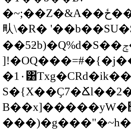
�~;��Z�&A��ځ����@D��lH\���~;���v
㽗\�R� '��b��SU�$
��5ƻb)�Q%d�S��ݮ�Hj���v��>BHQg"�m
]!�OQ���=#�{�j
�1٠͸Txg�CRd�ik��`� ���!i���& �
S�{X��Ҫ7�Ճl��2
B��x]�����yW�׵txӨ�7UO@X��@��tR�ɗ�z�r0���(�ŵ��#��
���)�g���"�~h��