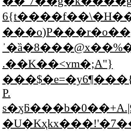
��`7��g�k����
6{t����f��\�H�
���o)P���r�o��
ˈ�ȁ�8���@x��%�
.��K��<ʏm�;A"}
���$�e=�y6¶���
P.
s�ӽƃ���b�0��+A
�U�Kҳkx���!'�7