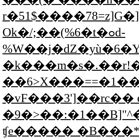
r�51$����78=z]G
Ok�/;��(%6�t�ߋd-
%W��j�dZ�yù�6�
�k���m�s�.��r!
��6>X���==�1��p
�vF���3']��rc�� 
�9�>��:�1��B]"
ʧe����� �B���*