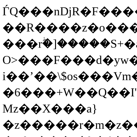
ЃQ���nDjR�F��
��R����z�o���l
���rۖ�]�����S+�a
O>���F���d�yw
i��ʼ��\$os���Vm�6_ہ�2�7��KCi�_j���o�B�s��@(�y���$F;
�6���+W��Q��I'`
Mz��X���a}
�z�����r�m�z�