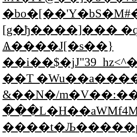
�bo�[��'Y�bS�M#���>�
[g�ђ����]��� �q
Ѧ����J[�s��}
��i��$�jJ"39_hz
��T �Wu��a����
&��N�/m�V��:�
���L�H��aWMf4Ms
����t�Љ�����p���