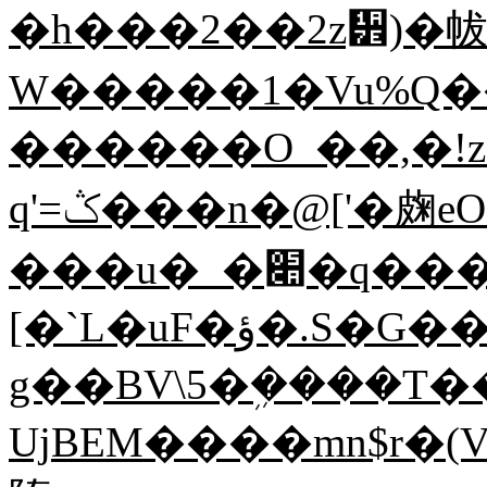
�һ���2��2z᩾)�
W�����1�Vu%Q��
������O_��,�!z
q'=ݣ���n�@['�龾eO�.�˞Q��=48�)O9'H�H|
���u�_�׊�q���i0�Ң�'���JKL�O9^�zD�0�K��
[�`L�uF�ؤ�.S�G���=��M�K�9L3��E���
g��BV\5�ܹ����T�
UjBEM����mn$r�(V�X