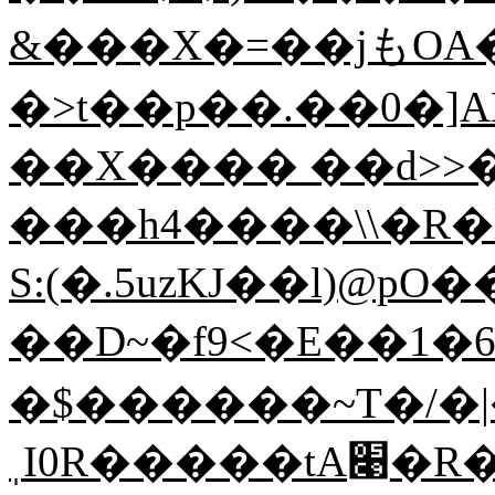
&���X�=��jもOA�
�>t��p��.��0�]
��X���� ��d>>
���h4����\\�R�l
S:(�.5uzKJ��l)@pO
��D~�f9<�E��1�6����Z�A�O��ݟ�
�$������~T�/�
ˌI0R�����tA׉�R�(�5��V�