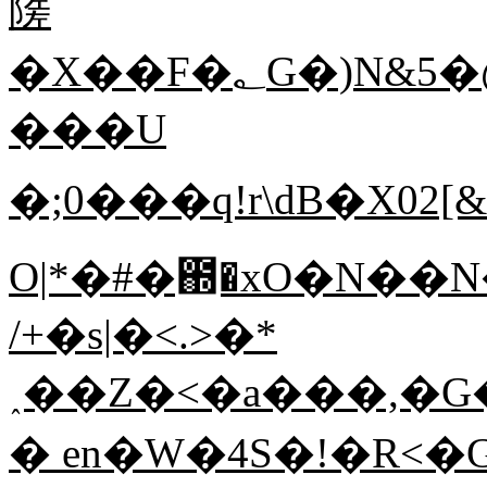
隓
�X��F�؂G�)N&5�@�"C��V���[tS�e&���&��B!
���U
�;0���q!r\dB�X02[
O|*�#�಍�xO�N��N
/+�s|�<.>�*
˰��Z�<�a���,�G�
� en�W�4S�!�R<�