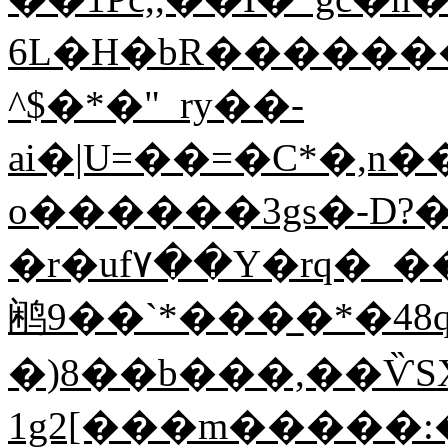
6L�H�bR�������!
^$�*�"_ry��-
ai�|U=��=�C*�,n��g�\�
o������3gs�-D?
�r�uf٧��Y�rq�_��y�����,!d"����Ǧ�
鹇9��`*���̲�*�48
�)8��b���,��ѶSX
1g2[���m�����: