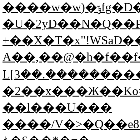
����w�w)�ݹfg�D�}�~<�~�-
�U�2yD��N�Q��
+��X�T�x"!WSaD�
A��,��@�h�f��f
L[܏������.��3���e���O�H����V��P`��{�ө���W��f�t:/
�2��x���Ж��Ko
��l���U���
����/V�>�Q��e8�܇���s���@��>_�^