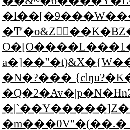
��&~�6����Y�L
�l��[�9���W���
�Ͳ'�o&Zٴۤ��K�BZ��SZ&���ơQ�B;�}N�'�_:k�gu��E?
O�[O����L���1
a�]��"�t)&X�{W
�N�?��� {clŋu?
�Q�2�Av�|p�N�Hn2 
�|`��Y�����]Z�
�m���0V"�(��.� 