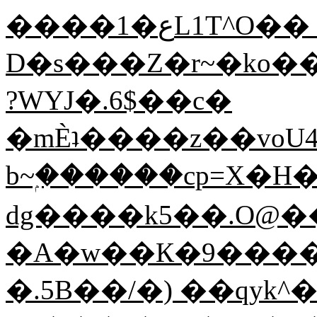
����1�عL1T^O�� fA�C��i
D�s���Z�r~�ko
?WYJ�.6$��c�
�mЀʇ����z��voU
b~ۭ������cp=X�H
dg����k5��.O@�
�A�w��К�9����
�.5B��/�) ��qyk^