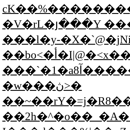
cK��%�������
�V�rL�յ���Y ��
���l�y-�X�`@�jNi
��bo<�أ�I|@�<x��{�L� �
���`�1�aآ8�����x���������?
�w���ڽ>�
��~��rY�=j�R8�
��2h�^�o��_�A�