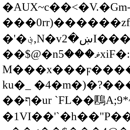
�AUХ~c��<�V.�Gm
���0rr)������z
�'�؋,N�vښ�2I���H,p0NY��'��|
��$@�nޥ���5xiF�: �?
M���x���ϝ�����
ku�_ �4�m�)�?��
��ף�ur `FL��鴄A;9*~��S�T ���F>�X}�
�1VI��'`�h��"P