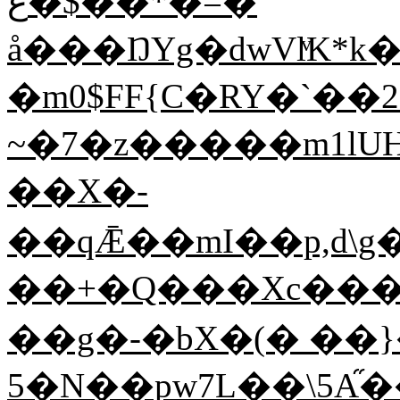
غ�$��*�=�
å���ŊYg�dwVlͮK
�m0$FF{C�RY�`��
~�7�z�����m1lUH
��X�-
��qǢ��mI��p,d\g
��+�Q���Xc����
��g�-�bX�(� ��
5�N��pw7L��\5A֞�