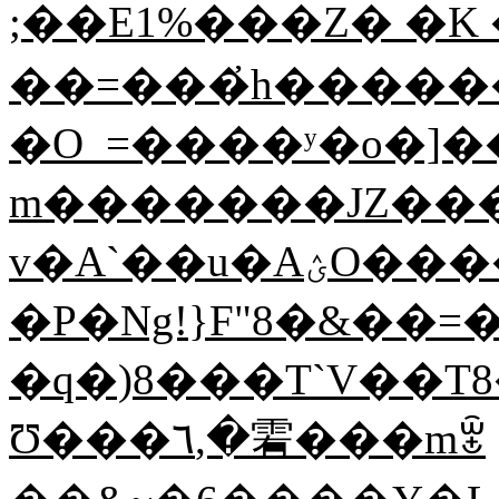
;��E1%���Z� �K
��=���҆h�����
�O_=����ʸ�o�]
m�������JZ���
v�A`��u�AؽO�����?
�P�Ng!}F"8�&��=
�q�)8���T`V��T8
Ʊ���٦,�䨖���mꂂ