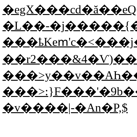
�egX���cd�ă�
�eQ
�L��-�j�����{�
���ҍKeՠ'c�<���
��r2���&4�Ѵ)�
���>y��v��AҺ��ڌۋS�G��2Ld1�1�H��Q�6��Qi�gJ�F���,ϰ��D.*9�<�=���=�Qy�F9T���KYw�}o��
���>:}F���'�9b
�v����|-�An�P,$