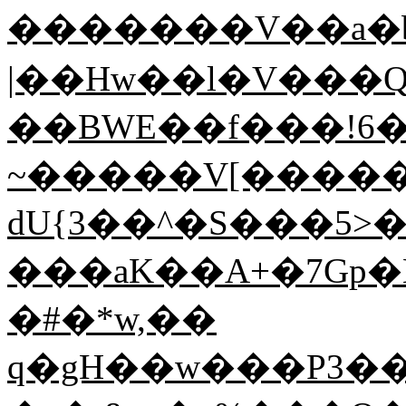
�������V��a�
|��Hw��l�V���
��BWE��f���!6
~�����V[������
dU{3��^�S���5>
���aK��A+�7Gp�
�#�*w,��
q�gH��w���P3�