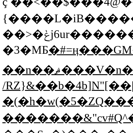
ç ��<��$���4@��
{����L�iB����
��>�ݟj6ur������v��K��R�J/
�3�MБ
�#=ӊ���GM�����F�FߵH��G
��n��ޘ���V�n���ՑT�Z�L�J���f�S���Y��4��$�7�M$�r
/RZ}&��b�4b]N"[��
�(�h�w(�5�ZQ��������3I
�������&"cv#Q^�1O��\e"�ן��^��F�,Mm�Z,�����{����3�z�H�����i��