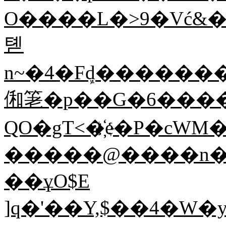
O����L�>9�Vć&
톋
n~�4�Fܾd�������
俰䇭�p��G�6����
QO�gT<�҉e�P�cWM��
�����@����n�ӳT
��ұO$E
]q�'��Y,$��4�W