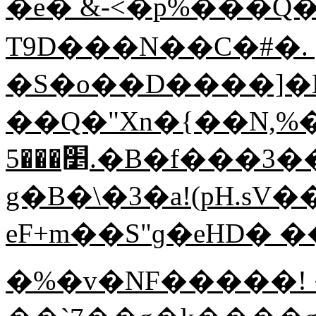
�e� &-<�p%���
T9D���N��C�#�. 
�S�o��D����]�H
��Q�"Xn�{��N,%��Uz����f��
׵���5.�B�f���3���C��_����D[
g�B�\�3�a!(pH.sV
eF+m��S"ɡ�eHD� 
�%�v�NF�����! 