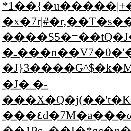
*1��{�u�����|+�
�x�7r|#�r,��T�s�
����S5�=��tQ�J
�ـ���n��V7�0�'�Y���V��*���|
�J}3����G^$�k�
�J� �-
���X�Q�j(��'t�
���٤d�7M�a���ωll�f��2�%�?
��1Pc,,��I�*gc�n