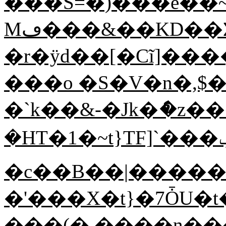
���S=�)���e��~
Mڡ���&��KD��Σ����'i=�_��B���5Р�H�
�r�ÿd��[�Cĩ]���
���o �S�V�n�,$�
�`k��&-�Jk�ެ�z�
�HT�1�~t}TF]`���ݠ��$�r���v0u����k�dL��c���|0h��u_�+2��AT`��K�̓��`2������P�j3��������
�c��B��|�����ڭ7��C�j`]t��֛1
�'
���X�t}�7ȰU�t
���(� ����n��