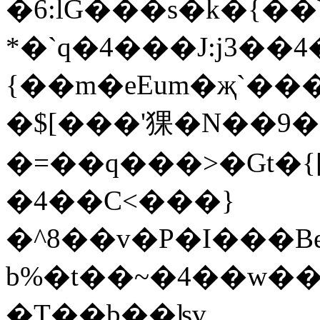
�6:lG���s�k�{�
*�`q�4���J:j3��4
{��m�eEum�җ`��
�$[���'猓�N��9�
�=��q���>�Gt�{[�
�4��C<���}
�^8��v�P�I���B
b%�t��~�4��w��F
�T��b��ʪv