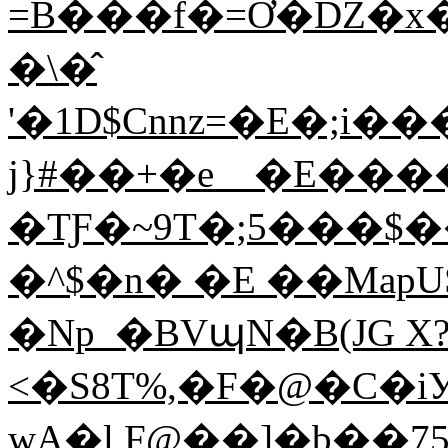
=B���f�=Ơ�DZ�x��G
�\�̂
'�1D$Cnnz=�E�;i�
j}#��+�e__�E������%
�TƑ�~9T�;5���$���Z
�^$�n� �E ��MapU
�Np_�BVպN�B(JG X
<�S8T%,�F�@�C�i
wA�l F@��]�b��75