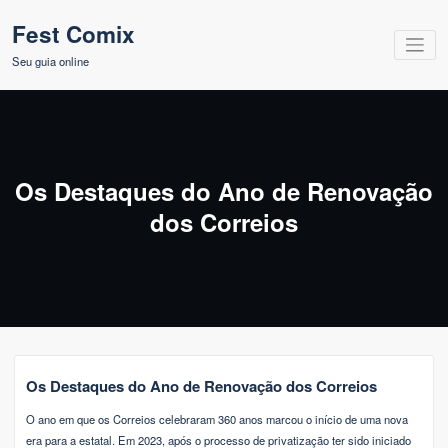
Pular
Fest Comix
para
o
Seu guia online
conteúdo
Os Destaques do Ano de Renovação
dos Correios
Os Destaques do Ano de Renovação dos Correios
O ano em que os Correios celebraram 360 anos marcou o início de uma nova
era para a estatal. Em 2023, após o processo de privatização ter sido iniciado